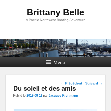
Brittany Belle
A Pacific Northwest Boating Adventure
Menu
Navigation dans les
←
Précédent
Suivant
→
Du soleil et des amis
articles
Publié le
2019-08-11
par
Jacques Kreitmann