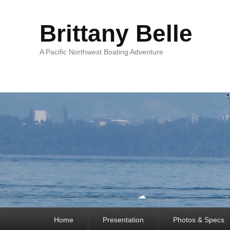
Brittany Belle
A Pacific Northwest Boating Adventure
Premier
Home
Presentation
Photos & Specs
menu