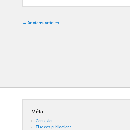
Navigation dans les articles
←
Anciens articles
Méta
Connexion
Flux des publications