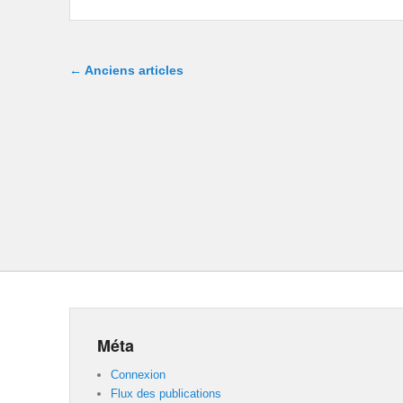
Navigation dans les articles
←
Anciens articles
Méta
Connexion
Flux des publications