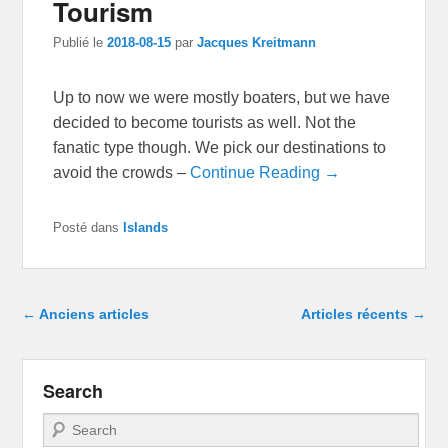
Tourism
Publié le
2018-08-15
par
Jacques Kreitmann
Up to now we were mostly boaters, but we have
decided to become tourists as well. Not the
fanatic type though. We pick our destinations to
avoid the crowds –
Continue Reading →
Posté dans
Islands
Navigation dans les articles
←
Anciens articles
Articles récents
→
Search
Recherche